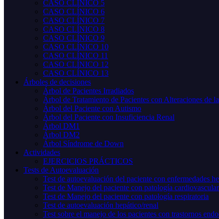
CASO CLÍNICO 5
CASO CLÍNICO 6
CASO CLÍNICO 7
CASO CLÍNICO 8
CASO CLÍNICO 9
CASO CLÍNICO 10
CASO CLÍNICO 11
CASO CLÍNICO 12
CASO CLÍNICO 13
Árboles de decisiones
Árbol de Pacientes Irradiados
Árbol de Tratamiento de Pacientes con Alteraciones de l
Árbol del Paciente con Autismo
Árbol del Paciente con Insuficiencia Renal
Árbol DM1
Árbol DM2
Árbol Síndrome de Down
Actividades
EJERCICIOS PRÁCTICOS
Tests de Autoevaluación
Test de autoevaluación del paciente con enfermedades he
Test de Manejo del paciente con patología cardiovascular
Test de Manejo del paciente con patología respiratoria
Test de autoevaluación hepático/renal
Test sobre el manejo de los pacientes con trastornos endo