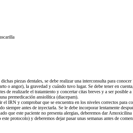
scarilla
e dichas piezas dentales, se debe realizar una interconsulta para conocer 
rto o angor), la gravedad y cuándo tuvo lugar. Se debe tener en cuenta
s de realizarle el tratamiento y concertar citas breves y a ser posible a
a una premedicación ansiolítica (diacepam).
dir el IRN y comprobar que se encuentra en los niveles correctos para co
o siempre antes de inyectarla. Se le debe incorporar lentamente después 
do que este paciente no presenta alergias, deberemos dar Amoxicilina v.
 este protocolo) y deberemos dejar pasar unas semanas antes de comenz