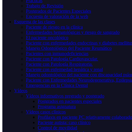
Prácticas
Trabajo de Revisión
Postgrados de Pacientes Especiales
Encuesta de valoración de la web
Esquema de las clases
Paciente de riesgo en la clínica
Enfermedades hematológicas y riesgo de sangrado
El paciente oncológico
Paciente con enfermedades endocrinas y diabetes mellitu
Manejo Odontológico del Paciente Reumático
Pacientes con inmunodeficiencias
Paciente con Patología Cardiovascular.
Paciente con Patología Respiratoria.
Paciente con enfermedad hepática y renal
Manejo odontológico del paciente con discapacidad psíq
Paciente con Enfermedades Neurodegenerativa, Epilepsia 
Emergencias en la Clínica Dental
Vídeos
Vídeos informativos pregrado y postgrado
Postgrados en pacientes especiales
Programa asignatura
Vídeos casos clínicos
Profilaxis en paciente PC relativamente colaborado
Paciente autista: caso clínico
Control de movilidad