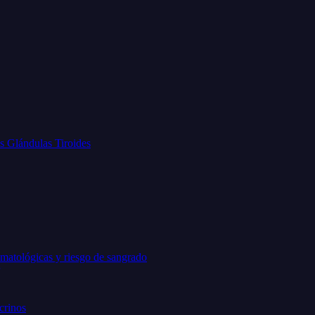
as Glándulas Tiroides
matológicas y riesgo de sangrado
crinos