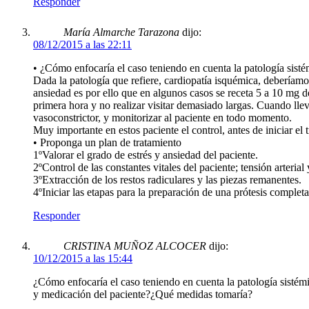
Responder
María Almarche Tarazona
dijo:
08/12/2015 a las 22:11
• ¿Cómo enfocaría el caso teniendo en cuenta la patología sis
Dada la patología que refiere, cardiopatía isquémica, deberíamos
ansiedad es por ello que en algunos casos se receta 5 a 10 mg d
primera hora y no realizar visitar demasiado largas. Cuando ll
vasoconstrictor, y monitorizar al paciente en todo momento.
Muy importante en estos paciente el control, antes de iniciar el t
• Proponga un plan de tratamiento
1ºValorar el grado de estrés y ansiedad del paciente.
2ºControl de las constantes vitales del paciente; tensión arterial
3ºExtracción de los restos radiculares y las piezas remanentes.
4ºIniciar las etapas para la preparación de una prótesis complet
Responder
CRISTINA MUÑOZ ALCOCER
dijo:
10/12/2015 a las 15:44
¿Cómo enfocaría el caso teniendo en cuenta la patología sistém
y medicación del paciente?¿Qué medidas tomaría?