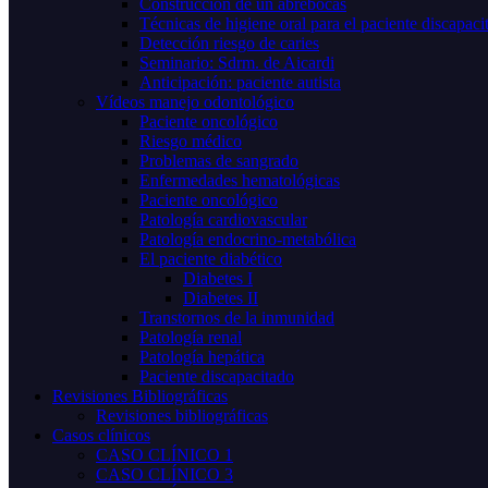
Construcción de un abrebocas
Técnicas de higiene oral para el paciente discapaci
Detección riesgo de caries
Seminario: Sdrm. de Aicardi
Anticipación: paciente autista
Vídeos manejo odontológico
Paciente oncológico
Riesgo médico
Problemas de sangrado
Enfermedades hematológicas
Paciente oncológico
Patología cardiovascular
Patología endocrino-metabólica
El paciente diabético
Diabetes I
Diabetes II
Transtornos de la inmunidad
Patología renal
Patología hepática
Paciente discapacitado
Revisiones Bibliográficas
Revisiones bibliográficas
Casos clínicos
CASO CLÍNICO 1
CASO CLÍNICO 3