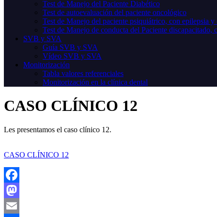
Test de Manejo del Paciente Diabético
Test de autoevaluación del paciente oncológico
Test de Manejo del paciente psiquiátrico, con epilepsia 
Test de Manejo de conducta del Paciente discapacitado, 
SVB y SVA
Guía SVB y SVA
Vídeo SVB y SVA
Monitorización
Tabla valores referenciales
Monitorización en la clínica dental
CASO CLÍNICO 12
Les presentamos el caso clínico 12.
CASO CLÍNICO 12
Facebook
Mastodon