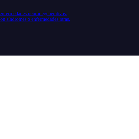
y enfermedades neurodegenerativas.
con síndromes o enfermedades raras.