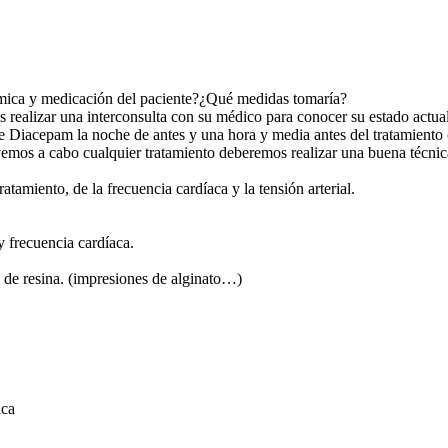
témica y medicación del paciente?¿Qué medidas tomaría?
 realizar una interconsulta con su médico para conocer su estado actual.
e Diacepam la noche de antes y una hora y media antes del tratamiento c
evemos a cabo cualquier tratamiento deberemos realizar una buena técni
ratamiento, de la frecuencia cardíaca y la tensión arterial.
 y frecuencia cardíaca.
a de resina. (impresiones de alginato…)
ica