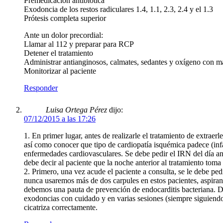
Premedicación antibiótica
Exodoncia de los restos radiculares 1.4, 1.1, 2.3, 2.4 y el 1.3
Prótesis completa superior
Ante un dolor precordial:
Llamar al 112 y preparar para RCP
Detener el tratamiento
Administrar antianginosos, calmates, sedantes y oxígeno con ma
Monitorizar al paciente
Responder
Luisa Ortega Pérez
dijo:
07/12/2015 a las 17:26
1. En primer lugar, antes de realizarle el tratamiento de extraerl
así como conocer que tipo de cardiopatía isquémica padece (infa
enfermedades cardiovasculares. Se debe pedir el IRN del día ante
debe decir al paciente que la noche anterior al tratamiento tom
2. Primero, una vez acude el paciente a consulta, se le debe pe
nunca usaremos más de dos carpules en estos pacientes, aspirand
debemos una pauta de prevención de endocarditis bacteriana. Da
exodoncias con cuidado y en varias sesiones (siempre siguiendo
cicatriza correctamente.